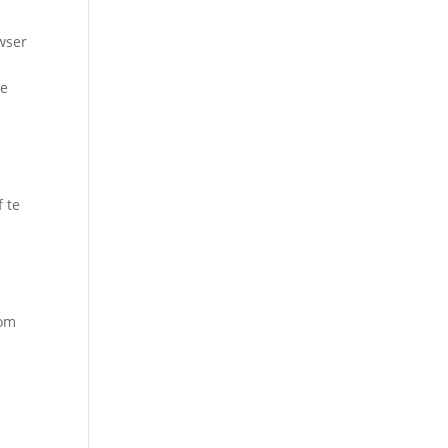
wser
de
f te
 om