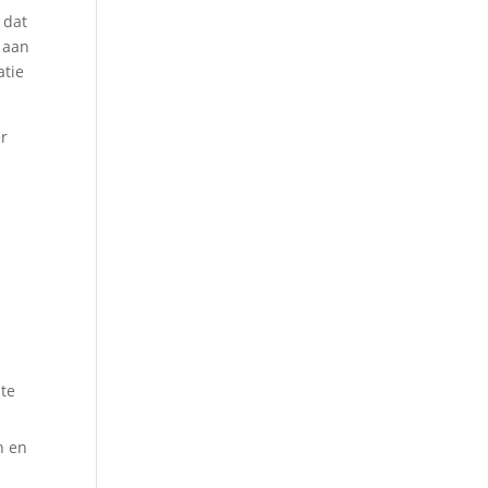
 dat
 aan
atie
er
 te
n en