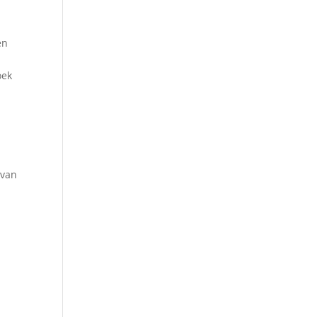
en
oek
 van