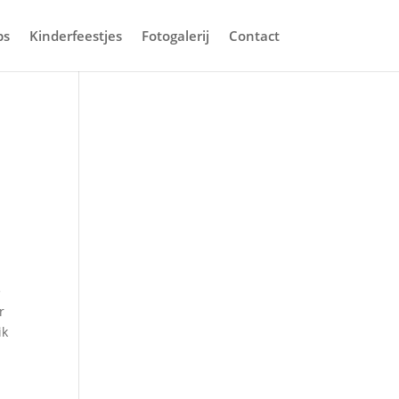
ps
Kinderfeestjes
Fotogalerij
Contact
e
r
ik