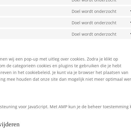
comp
Cons
servi
to
Doel wordt onderzocht
lites
Cons
servi
to
Doel wordt onderzocht
googl
Cons
servi
fonts
to
Doel wordt onderzocht
googl
Cons
servi
map
to
face
servi
dive
nen wij een pop-up met uitleg over cookies. Zodra je klikt op
om de categorieën cookies en plugins te gebruiken die je hebt
even in het cookiebeleid. Je kunt via je browser het plaatsen van
ning mee houden dat onze site dan mogelijk niet meer optimaal wer
rsteuning voor JavaScript. Met AMP kun je de beheer toestemming
wijderen