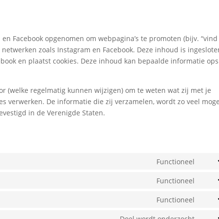
 en Facebook opgenomen om webpagina’s te promoten (bijv. “vind 
ciale netwerken zoals Instagram en Facebook. Deze inhoud is ingeslote
ebook en plaatst cookies. Deze inhoud kan bepaalde informatie op
.
or (welke regelmatig kunnen wijzigen) om te weten wat zij met je
es verwerken. De informatie die zij verzamelen, wordt zo veel moge
vestigd in de Verenigde Staten.
Functioneel
Cons
to
Functioneel
Cons
servi
to
Functioneel
word
Cons
servi
to
Doel wordt onderzocht